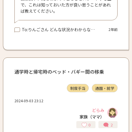
で、これは知っておいた方が良い思うことがあれ
ば教えてください。
To:りんごさん どんな状況かわからないので詳しく言えませんが思ってる以上にしんどかったです。 お母様が少しの間休める方法だったりリラックスできる方法を考えておいたりご自身が体調を崩した時に見てもらえる場所や子どもが体調を崩した時すぐに対処できる方法などあらかじめ決めておくと焦らないかもしれません。 当たり前のことしか書けずにすみません
2年前
通学時と帰宅時のベッド・バギー間の移乗
制度手当
通園・就学
2024-09-03 23:12
どらみ
家族（ママ）
0
2