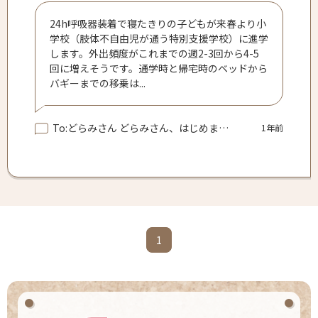
24h呼吸器装着で寝たきりの子どもが来春より小
学校（肢体不自由児が通う特別支援学校）に進学
します。外出頻度がこれまでの週2-3回から4-5
回に増えそうです。通学時と帰宅時のベッドから
バギーまでの移乗は...
To:どらみさん どらみさん、はじめまして。 呼吸器あり小2の母です。まずは事業所にご相談されるのが良いかと思います。 我が家は小学校入学前に電動ベッドを導入しました。週5日、登下校時に母ひとりでバギーに移乗しています。ベッドの高さを上げるだけでも移乗はかなり楽になりました。子どもは今17kgほどですが、これからもっと大きくなるとリフトを使ったりするのかな、などと考えています。 ご参考になれば幸いです。
1年前
1